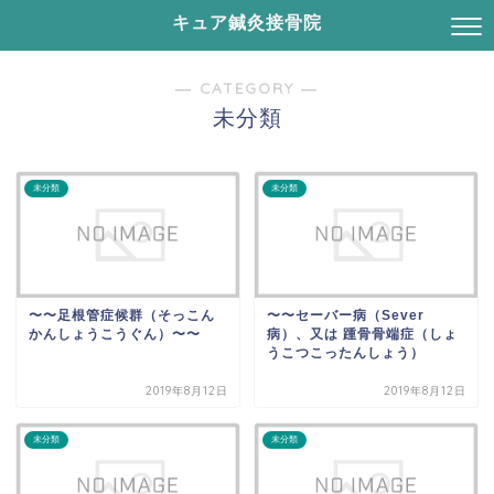
キュア鍼灸接骨院
― CATEGORY ―
未分類
未分類
未分類
〜〜足根管症候群（そっこん
〜〜セーバー病（Sever
かんしょうこうぐん）〜〜
病）、又は 踵骨骨端症（しょ
うこつこったんしょう）
2019年8月12日
2019年8月12日
未分類
未分類